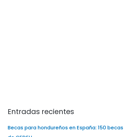
de CEDEU
26 de enero de 2026
Con profunda tristeza, desde CEDEU, queremos
comunicar el fallecimiento de nuestro querido
profesor y compañero Josep Ferrer, un pilar
fundamental en los inicios de nuestra
institución y docente referente del Grado en
Administración de Empresas.
Leer más »
Entradas recientes
Becas para hondureños en España: 150 becas